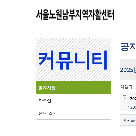
공
202
작성자
공지사항
2
자료실
12
센터 소식
이전글